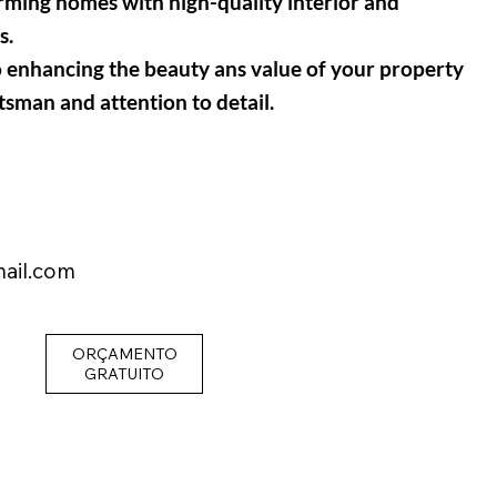
orming homes with high-quality interior and
s.
o enhancing the beauty ans value of your property
tsman and attention to detail
.
ail.com
ORÇAMENTO
GRATUITO