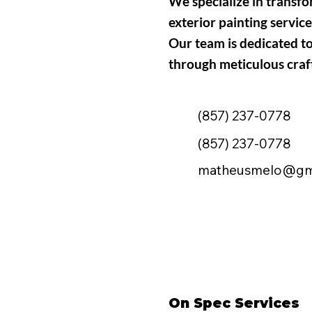
We specialize in transf
exterior painting service
Our team is dedicated t
through meticulous craf
(857) 237-0778
(857) 237-0778
matheusmelo@gm
On Spec Services