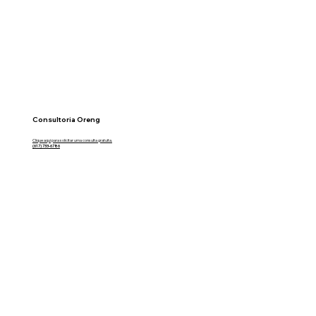
Consultoria Oreng
Clique aqui para solicitar uma consulta gratuita.
(617) 733-6786